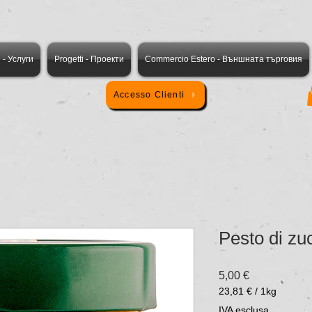
i - Услуги
Progetti - Проекти
Commercio Estero - Външната търговия
Accesso Clienti
Pesto di zu
Prezzo
5,00 €
23,81 €
/
1kg
23,81 €
IVA esclusa