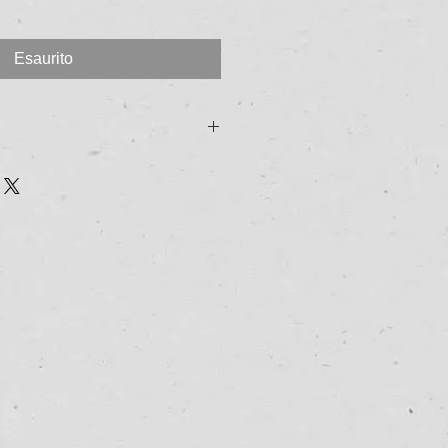
Esaurito
ealizzato con zucca, mandorle,
 d’aglio. Da avere sempre pronro in
oci e sfiziosi