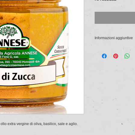
ogni
1
Chilogrammo
Informazioni aggiuntive
Il pesto di zucca è r
basilico e un pizzico
dispensa per piatti vel
lio extra vergine di oliva, basilico, sale e aglio.