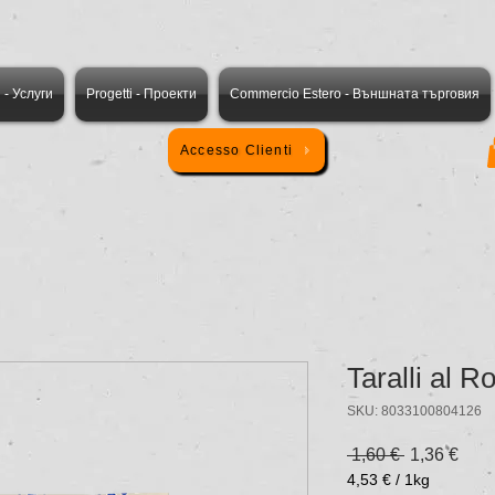
i - Услуги
Progetti - Проекти
Commercio Estero - Външната търговия
Accesso Clienti
Taralli al 
SKU: 8033100804126
Prezzo rego
Prez
 1,60 € 
1,36 €
4,53 €
/
1kg