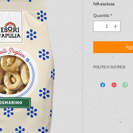
4,53 €
IVA esclusa
ogni
1
Quantità
*
Chilogrammo
Agg
POLITICA SUI RESI
COME FUNZIONA IL
Hai diritto a rendere 
motivazione entro 10 
informandoci tramite m
b2bconsultingltd@ab
contatti che trovi sul 
seguenti recapiti: 
Bogomil 1, floor 3, in
HO DIRITTO AL RI