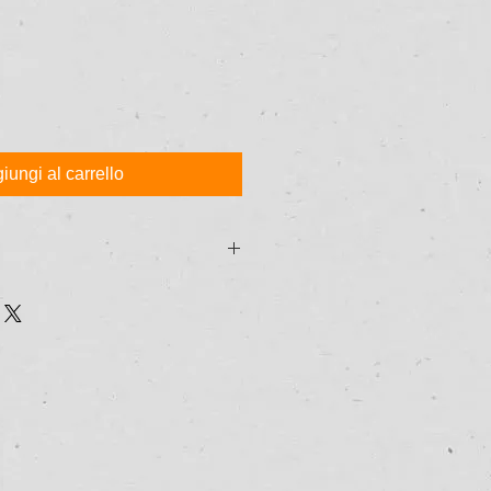
iungi al carrello
 RESO DEI PRODOTTI?
i prodotti senza indicare alcuna
giorni dal loro ricevimento
ail all'indirizzo
v.bg o compilando il modulo
sito, oppure via lettera o ai
B2B CONSULTING Ulitsa Pop
t. 16 - 1202 Sofia (BG).
MBORSO DELLE SPESE?