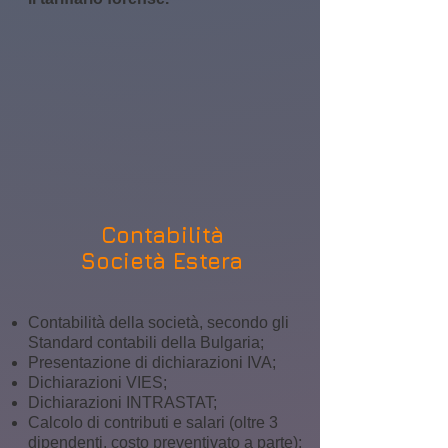
Contabilità
Società Estera
Contabilità della società, secondo gli
Standard contabili della Bulgaria;
Presentazione di dichiarazioni IVA;
Dichiarazioni VIES;
Dichiarazioni INTRASTAT;
Calcolo di contributi e salari (oltre 3
dipendenti, costo preventivato a parte);