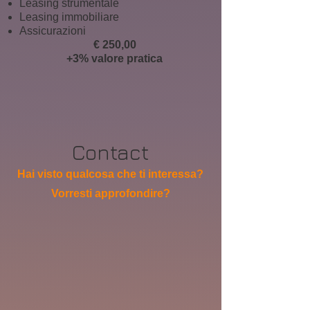
Leasing strumentale
Leasing immobiliare
Assicurazioni
€ 250,00
+3% valore pratica
Contact
Hai visto qualcosa che ti interessa?
Vorresti approfondire?