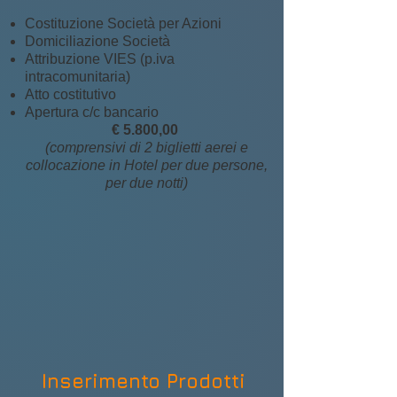
Costituzione Società per Azioni
Domiciliazione Società
Attribuzione VIES (p.iva
intracomunitaria)
Atto costitutivo
Apertura c/c bancario
€ 5.800,00
(comprensivi di 2 biglietti aerei e
collocazione in Hotel per due persone,
per due notti)
Inserimento Prodotti