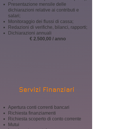
Presentazione mensile delle
dichiarazioni relative ai contributi e
salari;
Monitoraggio dei flussi di cassa;
Redazioni di verifiche, bilanci, rapporti;
Dichiarazioni annuali
€ 2.500,00 / anno
Servizi Finanziari
Apertura conti correnti bancari
Richiesta finanziamenti
Richiesta scoperto di conto corrente
Mutui