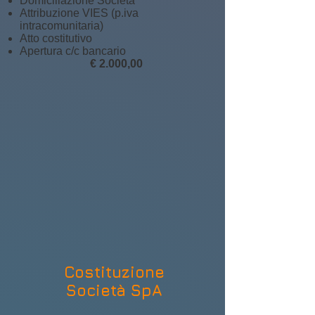
Domiciliazione Società
Attribuzione VIES (p.iva
intracomunitaria)
Atto costitutivo
Apertura c/c bancario
€ 2.000,0
0
Costituzione
Società SpA