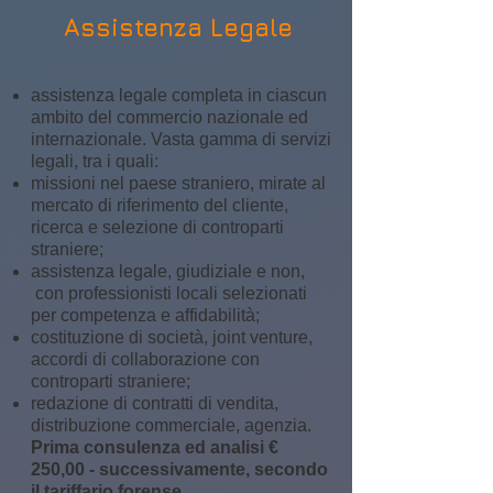
Assistenza Legale
assistenza legale completa in ciascun
ambito del commercio nazionale ed
internazionale. Vasta gamma di servizi
legali, tra i quali:
missioni nel paese straniero, mirate al
mercato di riferimento del cliente,
ricerca e selezione di controparti
straniere;
assistenza legale, giudiziale e non,
con professionisti locali selezionati
per competenza e affidabilità;
costituzione di società, joint venture,
accordi di collaborazione con
controparti straniere;
redazione di contratti di vendita,
distribuzione commerciale, agenzia.
Prima consulenza ed analisi €
250,00 - successivamente, secondo
il tariffario forense.