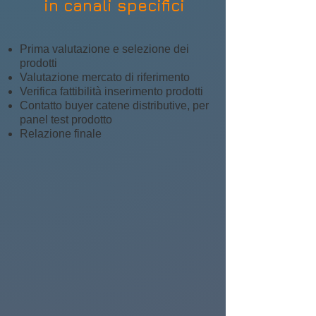
in canali specifici
Prima valutazione e selezione dei
prodotti
Valutazione mercato di riferimento
Verifica fattibilità inserimento prodotti
Contatto buyer catene distributive, per
panel test prodotto
Relazione finale